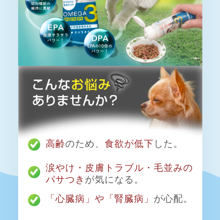
高齢
のため、
食欲が低下
した。
涙やけ・皮膚トラブル・毛並みの
パサつき
が気になる。
「心臓病」や「腎臓病」
が心配。